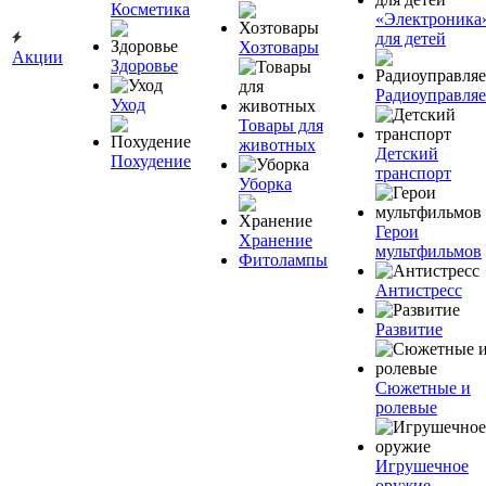
Косметика
«Электроника
для детей
Хозтовары
Акции
Здоровье
Радиоуправля
Уход
Товары для
животных
Детский
Похудение
транспорт
Уборка
Герои
Хранение
мультфильмов
Фитолампы
Антистресс
Развитие
Сюжетные и
ролевые
Игрушечное
оружие