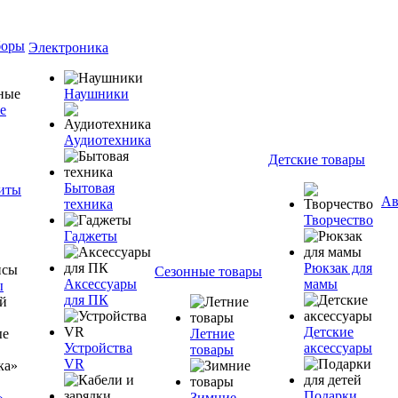
боры
Электроника
Наушники
е
Аудиотехника
Детские товары
Бытовая
ниты
Ав
техника
Творчество
Гаджеты
Рюкзак для
Сезонные товары
Аксессуары
мамы
ы
для ПК
Детские
Летние
Устройства
аксессуары
товары
VR
Подарки
»
Зимние