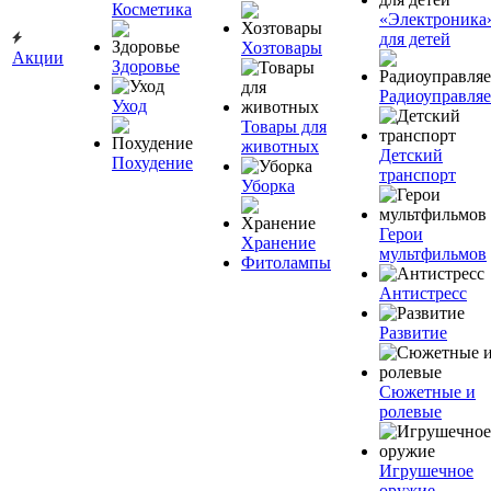
Косметика
«Электроника
для детей
Хозтовары
Акции
Здоровье
Радиоуправля
Уход
Товары для
животных
Детский
Похудение
транспорт
Уборка
Герои
Хранение
мультфильмов
Фитолампы
Антистресс
Развитие
Сюжетные и
ролевые
Игрушечное
оружие