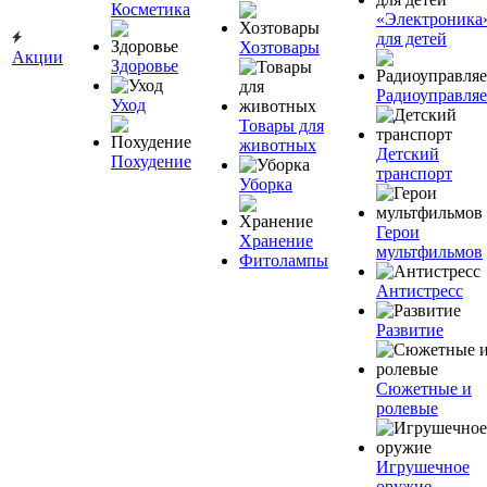
Косметика
«Электроника
для детей
Хозтовары
Акции
Здоровье
Радиоуправля
Уход
Товары для
животных
Детский
Похудение
транспорт
Уборка
Герои
Хранение
мультфильмов
Фитолампы
Антистресс
Развитие
Сюжетные и
ролевые
Игрушечное
оружие