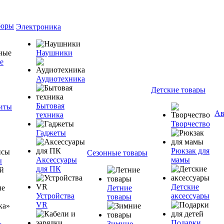
боры
Электроника
Наушники
е
Аудиотехника
Детские товары
Бытовая
ниты
Ав
техника
Творчество
Гаджеты
Рюкзак для
Сезонные товары
Аксессуары
мамы
ы
для ПК
Детские
Летние
Устройства
аксессуары
товары
VR
Подарки
»
Зимние