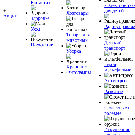
Косметика
«Электроника
для детей
Хозтовары
Акции
Здоровье
Радиоуправля
Уход
Товары для
животных
Детский
Похудение
транспорт
Уборка
Герои
Хранение
мультфильмов
Фитолампы
Антистресс
Развитие
Сюжетные и
ролевые
Игрушечное
оружие