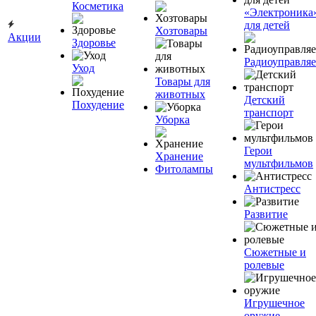
Косметика
«Электроника
для детей
Хозтовары
Акции
Здоровье
Радиоуправля
Уход
Товары для
животных
Детский
Похудение
транспорт
Уборка
Герои
Хранение
мультфильмов
Фитолампы
Антистресс
Развитие
Сюжетные и
ролевые
Игрушечное
оружие