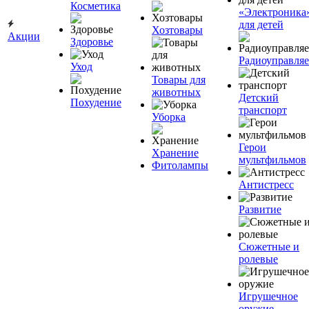
Косметика
«Электроника
для детей
Хозтовары
Акции
Здоровье
Радиоуправля
Уход
Товары для
животных
Детский
Похудение
транспорт
Уборка
Герои
Хранение
мультфильмов
Фитолампы
Антистресс
Развитие
Сюжетные и
ролевые
Игрушечное
оружие