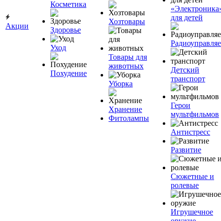
Косметика
«Электроника
для детей
Хозтовары
Акции
Здоровье
Радиоуправля
Уход
Товары для
животных
Детский
Похудение
транспорт
Уборка
Герои
Хранение
мультфильмов
Фитолампы
Антистресс
Развитие
Сюжетные и
ролевые
Игрушечное
оружие