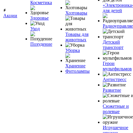
Косметика
«Электроника
для детей
Хозтовары
Акции
Здоровье
Радиоуправля
Уход
Товары для
животных
Детский
Похудение
транспорт
Уборка
Герои
Хранение
мультфильмов
Фитолампы
Антистресс
Развитие
Сюжетные и
ролевые
Игрушечное
оружие