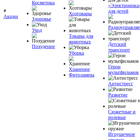
Косметика
«Электроника
для детей
Хозтовары
Акции
Здоровье
Радиоуправля
Уход
Товары для
животных
Детский
Похудение
транспорт
Уборка
Герои
Хранение
мультфильмов
Фитолампы
Антистресс
Развитие
Сюжетные и
ролевые
Игрушечное
оружие