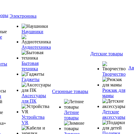
боры
Электроника
Наушники
е
Аудиотехника
Детские товары
Бытовая
ниты
Ав
техника
Творчество
Гаджеты
Рюкзак для
Сезонные товары
Аксессуары
мамы
ы
для ПК
Детские
Летние
Устройства
аксессуары
товары
VR
Подарки
»
Зимние