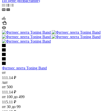
По цене (возрастание)
Фитнес лента Toning Band
от
111.14
₽
/шт
от 500
111.14
₽
от 100 до 499
115.11
₽
от 30 до 99