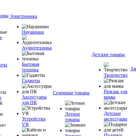
боры
Электроника
Наушники
е
Аудиотехника
Детские товары
Бытовая
ниты
Ав
техника
Творчество
Гаджеты
Рюкзак для
Сезонные товары
Аксессуары
мамы
ы
для ПК
Детские
Летние
Устройства
аксессуары
товары
VR
Подарки
»
Зимние